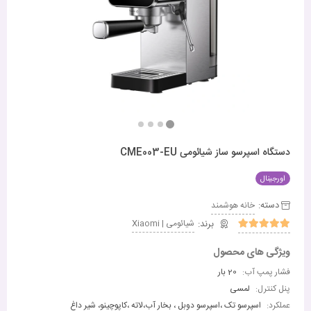
دستگاه اسپرسو ساز شیائومی CME003-EU
اورجینال
دسته:
خانه هوشمند
شیائومی | Xiaomi
ویژگی های محصول
فشار پمپ آب:
20 بار
پنل کنترل:
لمسی
عملکرد:
اسپرسو تک ،اسپرسو دوبل ، بخار آب،لاته ،کاپوچینو، شیر داغ