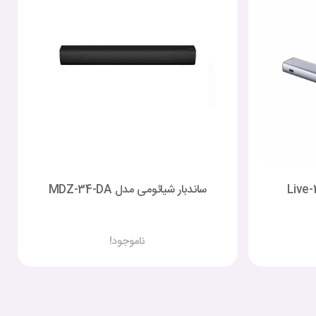
ساندبار شیائومی مدل MDZ-34-DA
ناموجود!