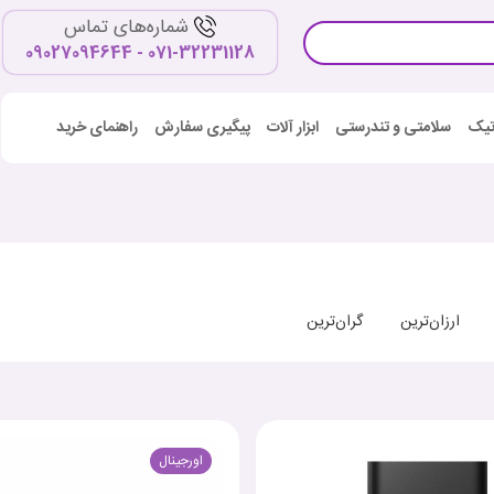
شماره‌های تماس
071-32231128 - 09027094644
اتیک
سلامتی و تندرستی
ابزار آلات
پیگیری سفارش
راهنمای خرید
ارزان‌ترین
گران‌ترین
اورجینال