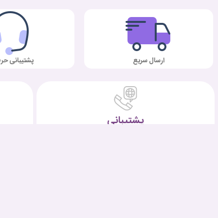
ارسال سریع
پشتیبانی حرف
پشتیبانی
شماره تماس:
071-32231128
———————-
09027094644
ساعات پاسخگویی :
9.30 الی 17 (پنجشنبه ها 9.30 الی 13.30)