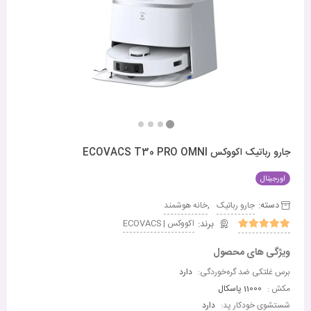
جارو رباتیک اکووکس ECOVACS T30 PRO OMNI
اورجینال
دسته:
,
جارو رباتیک
خانه هوشمند
اکووکس | ECOVACS
ویژگی های محصول
برس غلتکی ضد گره‌خوردگی:
دارد
مکش :
11000 پاسکال
شستشوی خودکار پد:
دارد