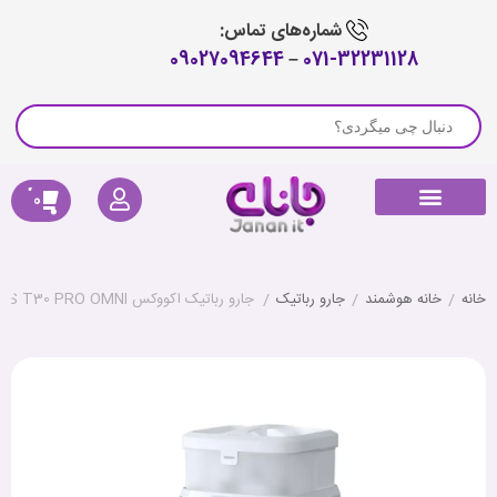
شماره‌های تماس:
09027094644
–
071-32231128
0
راهنمای خرید
لوازم جانبی جارو رباتیک
پیگیری سفارش
کالای دیجیتال
صوتی و تصویری
خانه هوشمند
سلامتی و تندرستی
خانه
/
خانه هوشمند
/
جارو رباتیک
/
جارو رباتیک اکووکس ECOVACS T30 PRO OMNI