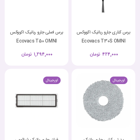
برس کناری جارو رباتیک اکووکس
برس اصلی جارو رباتیک اکووکس
Ecovacs T50 OMNI
Ecovacs T30S OMNI
۴۲۴,۰۰۰
تومان
۱,۲۹۴,۰۰۰
تومان
اورجینال
اورجینال
پد تی کشی جارو رباتیک
فیلتر جارو رباتیک شیائومی