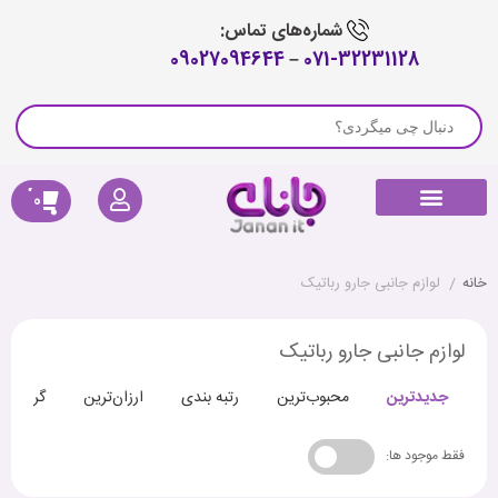
شماره‌های تماس:
09027094644
–
071-32231128
0
راهنمای خرید
لوازم جانبی جارو رباتیک
پیگیری سفارش
کالای دیجیتال
صوتی و تصویری
خانه هوشمند
سلامتی و تندرستی
خانه
/
لوازم جانبی جارو رباتیک
لوازم جانبی جارو رباتیک
جدیدترین
محبوب‌ترین
رتبه بندی
ارزان‌ترین
گران‌تری
فقط موجود ها: