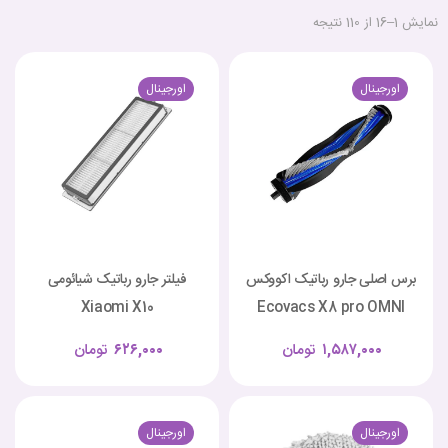
نمایش 1–16 از 110 نتیجه
اورجینال
اورجینال
برس اصلی جارو رباتیک اکووکس
فیلتر جارو رباتیک شیائومی
Xiaomi X10
Ecovacs X8 pro OMNI
۱,۵۸۷,۰۰۰
تومان
۶۲۶,۰۰۰
تومان
اورجینال
اورجینال