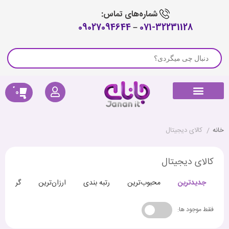
شماره‌های تماس:
09027094644
–
071-32231128
0
راهنمای خرید
لوازم جانبی جارو رباتیک
پیگیری سفارش
کالای دیجیتال
صوتی و تصویری
خانه هوشمند
سلامتی و تندرستی
خانه
/
کالای دیجیتال
کالای دیجیتال
جدیدترین
محبوب‌ترین
رتبه بندی
ارزان‌ترین
گران‌تری
فقط موجود ها: