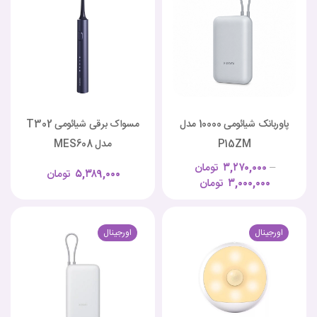
پاوربانک شیائومی 10000 مدل
مسواک برقی شیائومی T302
P15ZM
مدل MES608
–
۳,۲۷۰,۰۰۰
تومان
۵,۳۸۹,۰۰۰
تومان
۳,۰۰۰,۰۰۰
تومان
اورجینال
اورجینال