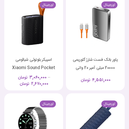
اورجینال
اورجینال
پاور بانک فست شارژ گلوریمی
اسپیکر بلوتوثی شیائومی
20000 میلی آمپر 20 واتی
Xiaomi Sound Pocket
MDZ-37-DB
FitCore
–
۳,۰۶۰,۰۰۰
تومان
۴,۵۵۱,۰۰۰
تومان
۲,۶۷۰,۰۰۰
تومان
اورجینال
اورجینال