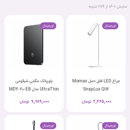
نمایش 1–16 از 279 نتیجه
اورجینال
اورجینال
چراغ LED قابل حمل Momax
پاوربانک مگنتی شیائومی
SnapLux Ql12
UltraThin مدل MDY-20-EB
۲,۴۶۵,۰۰۰
تومان
۹,۷۸۹,۰۰۰
تومان
اورجینال
اورجینال