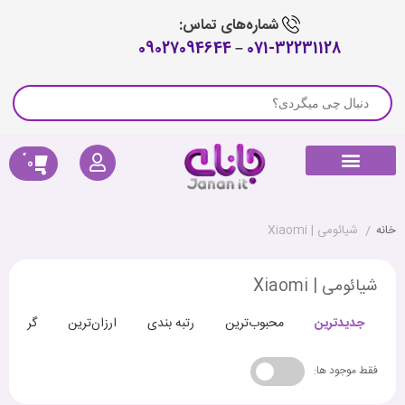
شماره‌های تماس:
09027094644
–
071-32231128
0
راهنمای خرید
لوازم جانبی جارو رباتیک
پیگیری سفارش
کالای دیجیتال
صوتی و تصویری
خانه هوشمند
سلامتی و تندرستی
خانه
/
شیائومی | Xiaomi
شیائومی | Xiaomi
جدیدترین
محبوب‌ترین
رتبه بندی
ارزان‌ترین
گران‌تری
فقط موجود ها: