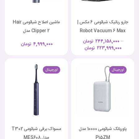
جارو رباتیک شیائومی 6 مکس |
ماشین اصلاح شیائومی Hair
Robot Vacuum 6 Max
Clipper 2 مدل
MJGHHC2LF
–
۲۴۴,۱۵۸,۰۰۰
تومان
۴,۹۹۹,۰۰۰
تومان
۲۲۳,۹۹۹,۰۰۰
تومان
اورجینال
اورجینال
پاوربانک شیائومی 10000 مدل
مسواک برقی شیائومی T302
P15ZM
مدل MES608