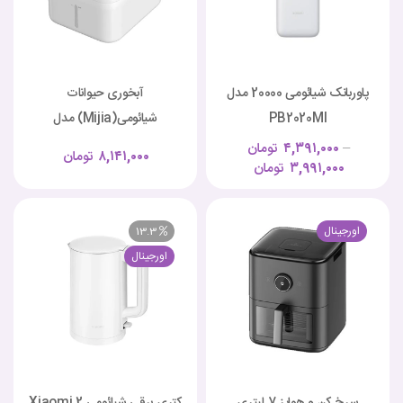
پاوربانک شیائومی 20000 مدل
آبخوری حیوانات
PB2020MI
شیائومی(Mijia) مدل
xmcwysj02
–
۴,۳۹۱,۰۰۰
تومان
۸,۱۴۱,۰۰۰
تومان
۳,۹۹۱,۰۰۰
تومان
اورجینال
13.3
اورجینال
سرخ کن و هواپز 7 لیتری
کتری برقی شیائومی Xiaomi 2