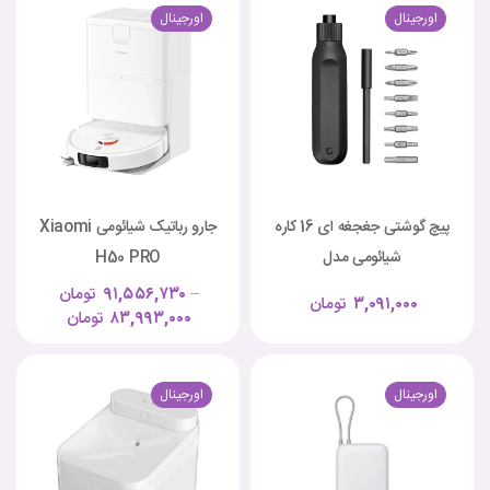
اورجینال
اورجینال
پیچ گوشتی جغجغه ای 16 کاره
جارو رباتیک شیائومی Xiaomi
شیائومی مدل
H50 PRO
MJJLLSD002QW
–
۹۱,۵۵۶,۷۳۰
تومان
۳,۰۹۱,۰۰۰
تومان
۸۳,۹۹۳,۰۰۰
تومان
اورجینال
اورجینال