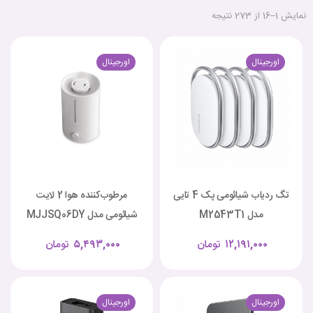
نمایش 1–16 از 273 نتیجه
اورجینال
اورجینال
تگ ردیاب شیائومی پک 4 تایی
مرطوب‌کننده هوا 2 لایت
مدل M2543T1
شیائومی مدل MJJSQ06DY
۱۲,۱۹۱,۰۰۰
تومان
۵,۴۹۳,۰۰۰
تومان
اورجینال
اورجینال