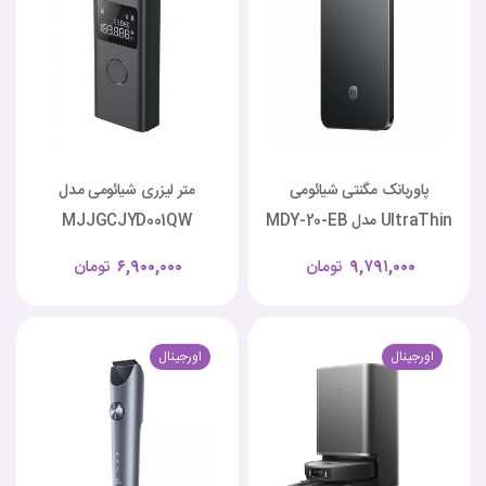
پاوربانک مگنتی شیائومی
متر لیزری شیائومی مدل
UltraThin مدل MDY-20-EB
MJJGCJYD001QW
۹,۷۹۱,۰۰۰
تومان
۶,۹۰۰,۰۰۰
تومان
اورجینال
اورجینال