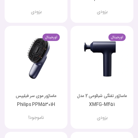
بزودی
بزودی
اورجینال
اورجینال
ماساژور تفنگی شیائومی 2 مدل
ماساژور موی سر فیلیپس
Philips PPM5301H
XMFG-M451
بزودی
ناموجود!