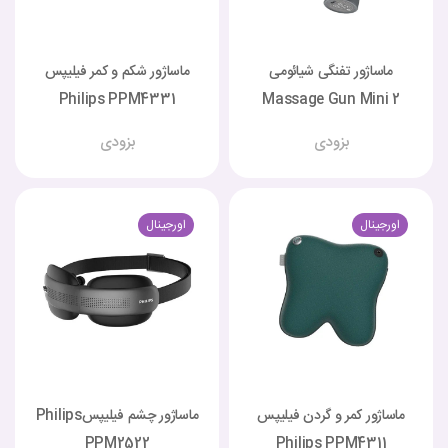
ماساژور تفنگی شیائومی
ماساژور شکم و کمر فیلیپس
Philips PPM4331
Massage Gun Mini 2
بزودی
بزودی
اورجینال
اورجینال
ماساژور کمر و گردن فیلیپس
ماساژور چشم فیلیپسPhilips
PPM2522
Philips PPM4311