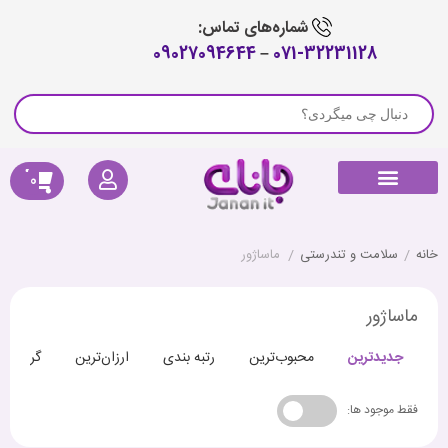
شماره‌های تماس:
09027094644
–
071-32231128
0
راهنمای خرید
لوازم جانبی جارو رباتیک
پیگیری سفارش
کالای دیجیتال
صوتی و تصویری
خانه هوشمند
سلامتی و تندرستی
خانه
/
سلامت و تندرستی
/
ماساژور
ماساژور
جدیدترین
محبوب‌ترین
رتبه بندی
ارزان‌ترین
گران‌تری
فقط موجود ها: