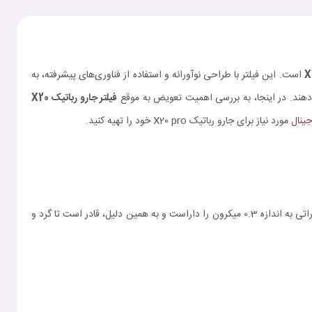
X
است. این فیلتر با طراحی نوآورانه و استفاده از فناوری‌های پیشرفته، به
‌دهند. در اینجا، به بررسی اهمیت تعویض به موقع
فیلتر جارو رباتیک
X20
جینال
مورد نیاز برای جارو رباتیک X20 pro خود را تهیه کنید.
فیلتر جارو رباتیک X20 Pro دارای ساختار چندلایه‌ای است که به‌طور مؤثری توانایی جذب ذرات گرد و غبار و آلودگی‌های ریز را دارد. این فیلتر توانایی جذب ذراتی به اندازه 0.3 میکرون را داراست و به همین دلیل، قادر است تا گرد و