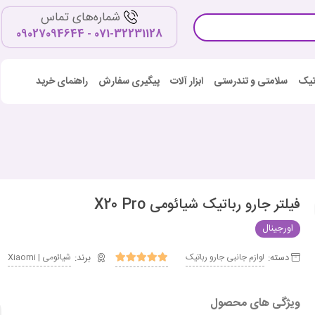
شماره‌های تماس
071-32231128 - 09027094644
اتیک
سلامتی و تندرستی
ابزار آلات
پیگیری سفارش
راهنمای خرید
فیلتر جارو رباتیک شیائومی X20 Pro
اورجینال
دسته:
لوازم جانبی جارو رباتیک
شیائومی | Xiaomi
ویژگی های محصول