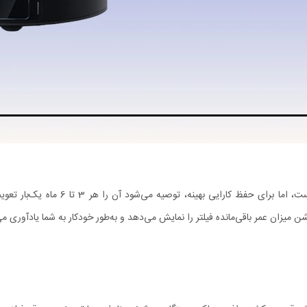
فیلتر جارو رباتیک شیائومی X20 Max با
ن میزان عمر باقی‌مانده فیلتر را نمایش می‌دهد و به‌طور خودکار به شما یادآوری 