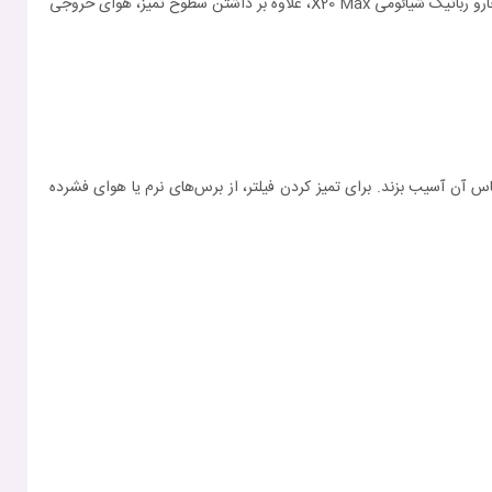
فیلتر تمیز تأثیر مستقیمی بر کارایی دستگاه دارد. فیلترهای کثیف باعث کاهش قدرت مکش و افت عملکرد دستگاه می‌شوند. بنابراین، با تعویض به‌موقع فیلتر جارو رباتیک شیائومی X20 Max، علاوه بر داشتن سطوح تمیز، هوای خروجی
تواند به ساختار حساس آن آسیب بزند. برای تمیز کردن فیلتر، از برس‌های نرم یا هوای فشرده