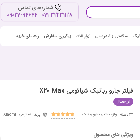
شماره‌های تماس
071-32231128 - 09027094644
اتیک
سلامتی و تندرستی
ابزار آلات
پیگیری سفارش
راهنمای خرید
فیلتر جارو رباتیک شیائومی X20 Max
اورجینال
دسته:
لوازم جانبی جارو رباتیک
شیائومی | Xiaomi
ویژگی های محصول