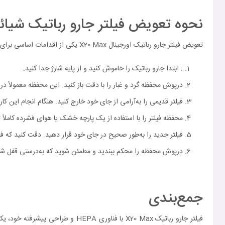
نحوه تعویض فیلتر جارو رباتیک شیائومی ax
تعویض فیلتر جارو رباتیک اورجینال X20 Max یکی از اقدامات اساسی برای حفظ عملکرد بهینه دستگاه و افزایش طول عمر آن محسوب می‌شود. مراحل زیر برای تعویض فیلتر به شما کمک می‌کند:
: ابتدا جارو رباتیک را خاموش کنید و از پایه شارژ جدا کنید.
درپوش محفظه گرد و غبار را با دقت باز کنید. این محفظه معمولاً در
فیلتر قدیمی را به‌آرامی از جای خود خارج کنید. هنگام انجام این ک
محفظه فیلتر را با استفاده از یک پارچه خشک یا هوای فشرده کاملاً تمیز
فیلتر جدید را به‌طور صحیح در جای خود قرار دهید. دقت کنید که فی
درپوش محفظه را محکم ببندید و مطمئن شوید که به‌درستی قفل ش
جمع‌بندی
فیلتر جارو رباتیک X20 Max با فن