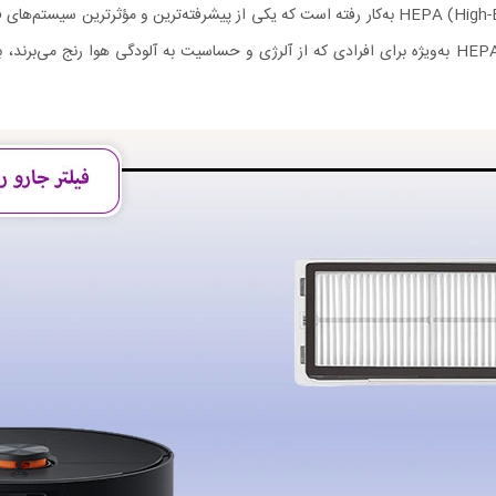
در دل فیلتر جارو رباتیک X20 Max، فناوری HEPA (High-Efficiency Particulate Air) به‌کار رفته است که
مانند گرده گیاهان، باکتری‌ها، و حتی ویروس‌ها را دارد. استفاده از فیلتر HEPA به‌ویژه برای افرادی که از آلرژی