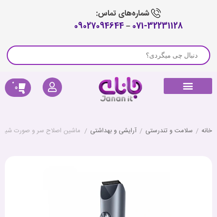
شماره‌های تماس:
09027094644
–
071-32231128
0
راهنمای خرید
لوازم جانبی جارو رباتیک
پیگیری سفارش
کالای دیجیتال
صوتی و تصویری
خانه هوشمند
سلامتی و تندرستی
خانه
/
سلامت و تندرستی
/
آرایشی و بهداشتی
/
ماشین اصلاح سر و صورت شیائومی  2 MJGHHC2LF