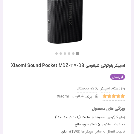
اسپیکر بلوتوثی شیائومی Xiaomi Sound Pocket MDZ-37-DB
اورجینال
دسته:
,
اسپیکر
کالای دیجیتال
شیائومی | Xiaomi
ویژگی های محصول
زمان کارکردن:
حدودا 10 ساعت (با 40 درصد صدا)
محدوده عملکرد:
25 متر بدون مانع
قابلیت اتصال به سایر اسپیکر ها (TWS):
دارد