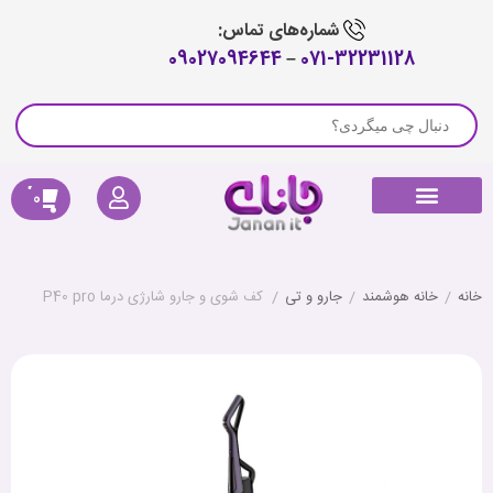
شماره‌های تماس:
09027094644
–
071-32231128
0
راهنمای خرید
لوازم جانبی جارو رباتیک
پیگیری سفارش
کالای دیجیتال
صوتی و تصویری
خانه هوشمند
سلامتی و تندرستی
خانه
/
خانه هوشمند
/
جارو و تی
/
کف شوی و جارو شارژی درما P40 pro