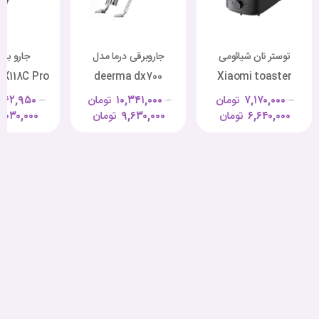
توستر نان شیائومی
جاروبرقی درما مدل
جارو برق
X118C Pro
deerma dx700
Xiaomi toaster
XMTSJ01FD
–
۷,۱۷۰,۰۰۰
تومان
–
۱۰,۳۴۱,۰۰۰
تومان
–
۶۶۲,۹۵۰
۶,۶۴۰,۰۰۰
تومان
۹,۶۳۰,۰۰۰
تومان
,۰۳۰,۰۰۰