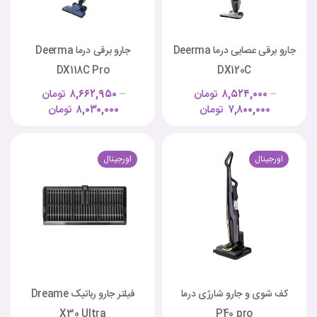
جارو برقی عصایی درما Deerma
جارو برقی درما Deerma
DX118C Pro
DX120C
–
۸,۵۲۴,۰۰۰
تومان
–
۸,۶۶۲,۹۵۰
تومان
۷,۸۰۰,۰۰۰
تومان
۸,۰۳۰,۰۰۰
تومان
اورجینال
اورجینال
کف شوی و جارو شارژی درما
فیلتر جارو رباتیک Dreame
X30 Ultra
P40 pro