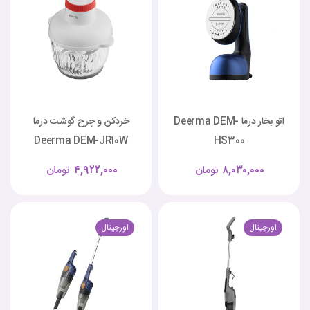
اتو بخار درما Deerma DEM-
خردکن و چرخ گوشت درما
Deerma DEM-JR10W
HS300
۸,۰۳۰,۰۰۰
تومان
۴,۹۲۲,۰۰۰
تومان
اورجینال
اورجینال