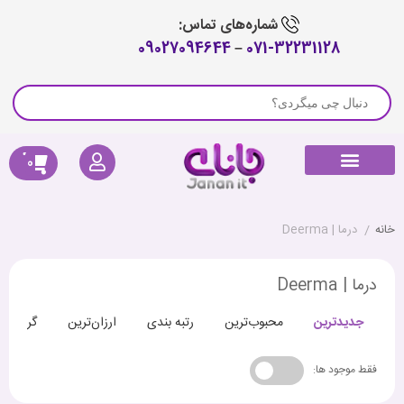
شماره‌های تماس:
09027094644
–
071-32231128
0
راهنمای خرید
لوازم جانبی جارو رباتیک
پیگیری سفارش
کالای دیجیتال
صوتی و تصویری
خانه هوشمند
سلامتی و تندرستی
خانه
/
درما | Deerma
درما | Deerma
جدیدترین
محبوب‌ترین
رتبه بندی
ارزان‌ترین
گران‌تری
فقط موجود ها: