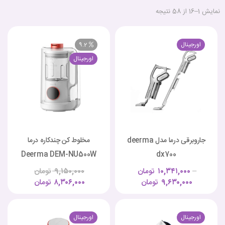
نمایش 1–16 از 58 نتیجه
اورجینال
9.2
اورجینال
جاروبرقی درما مدل deerma
مخلوط کن چندکاره درما
Deerma DEM-NU500W
dx700
–
۱۰,۳۴۱,۰۰۰
تومان
۹,۱۵۰,۰۰۰
تومان
۹,۶۳۰,۰۰۰
تومان
۸,۳۰۶,۰۰۰
تومان
اورجینال
اورجینال