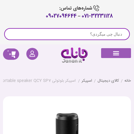
شماره‌های تماس:
09027094644
–
071-32231128
0
راهنمای خرید
لوازم جانبی جارو رباتیک
پیگیری سفارش
کالای دیجیتال
صوتی و تصویری
خانه هوشمند
سلامتی و تندرستی
خانه
/
کالای دیجیتال
/
اسپیکر
/
اسپیکر بلوتوثی Portable speaker QCY SP7