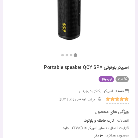
اسپیکر بلوتوثی Portable speaker QCY SP7
3.8
اورجینال
دسته:
,
اسپیکر
کالای دیجیتال
کیو سی وای | QCY
ویژگی های محصول
اتصالات:
کارت حافظه و بلوتوث
قابلیت اتصال به سایر اسپیکر ها (TWS):
دارد
محدوده عملکرد:
10 متر