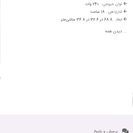
توان خروجی:
240 وات
شارژدهی:
18 ساعت
ابعاد:
68.8 در 32.6 در 36.8 سانتی‌متر
...
دیدن همه
آ
پرسش و پاسخ