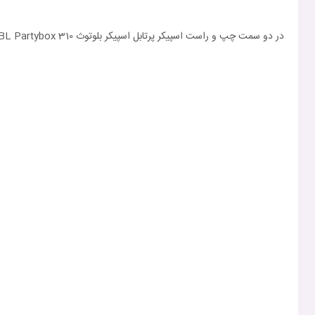
در دو سمت چپ و راست اسپیکر پرتابل اسپیکر بلوتوث JBL Partybox 310، چهار پایه کوچک نارنجی رنگ قابل رویت است. این پایه‌ها امکان استفاده از اسپیکر در حالت افقی و خوابیده را فراهم می‌کنند.