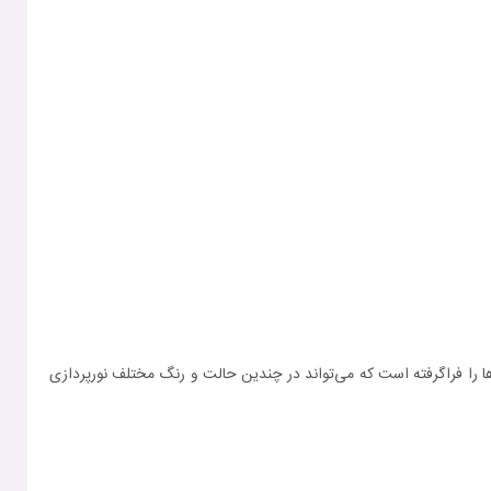
سانتی‌متری و 2 توئیتر 6.5 سانتی‌متری را مشاهده کنیم. یک نوار LED دایره‌ای دور تا دور ووفرها را فراگرفته است که می‌تواند در چندین حالت و رنگ مختلف نورپردازی