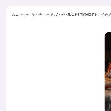
توث JBL Partybox 310
، نام یکی از محصولات برند محبوب JBL