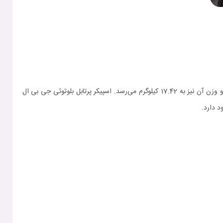
اسپیکر بلوتوث JBL Partybox 310 را می‌توان به معنای واقعی کلمه بزرگ جثه توصیف کرد. ابعاد این محصول 68.8 در 32.6 در 36.8 سانتی‌متر است و وزن آن نیز به 17.42 کیلوگرم می‌رسد. اسپیکر پرتابل بلوتوثی جی بی ال