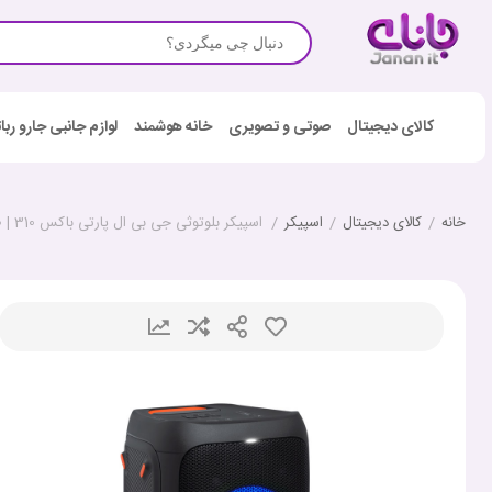
کالای دیجیتال
صوتی و تصویری
خانه هوشمند
لوازم جانبی جارو رب
خانه
/
کالای دیجیتال
/
اسپیکر
/
اسپیکر بلوتوثی جی بی ال پارتی باکس 310 | JBL Partybox 310