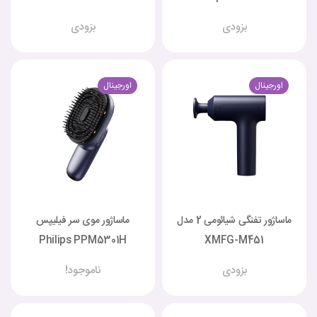
بزودی
بزودی
اورجینال
اورجینال
ماساژور تفنگی شیائومی 2 مدل
ماساژور موی سر فیلیپس
Philips PPM5301H
XMFG-M451
بزودی
ناموجود!