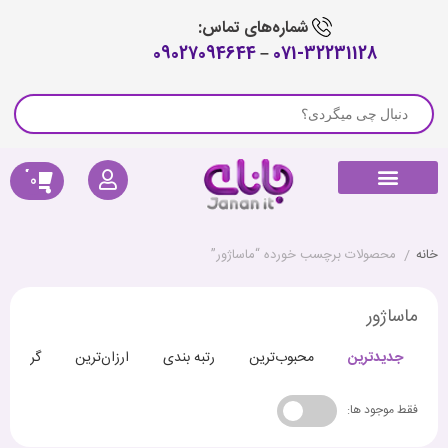
شماره‌های تماس:
09027094644
–
071-32231128
0
راهنمای خرید
لوازم جانبی جارو رباتیک
پیگیری سفارش
کالای دیجیتال
صوتی و تصویری
خانه هوشمند
سلامتی و تندرستی
خانه
/
محصولات برچسب خورده “ماساژور”
ماساژور
جدیدترین
محبوب‌ترین
رتبه بندی
ارزان‌ترین
گران‌تری
فقط موجود ها: