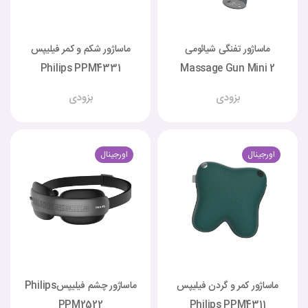
ماساژور تفنگی شیائومی
ماساژور شکم و کمر فیلیپس
Philips PPM4331
Massage Gun Mini 2
بزودی
بزودی
اورجینال
اورجینال
ماساژور کمر و گردن فیلیپس
ماساژور چشم فیلیپسPhilips
PPM2522
Philips PPM4311