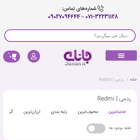
شماره‌های تماس:
09027094644
–
071-32231128
0
راهنمای خرید
لوازم جانبی جارو رباتیک
پیگیری سفارش
کالای دیجیتال
صوتی و تصویری
خانه هوشمند
سلامتی و تندرستی
خانه
/
ردمی | Redmi
ردمی | Redmi
جدیدترین
محبوب‌ترین
رتبه بندی
ارزان‌ترین
گران‌تری
فقط موجود ها: