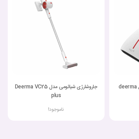
جارو تخت‌خواب شیائومی مدل deerma
جاروشارژی شیائومی مدل Deerma VC25
plus
ناموجود!