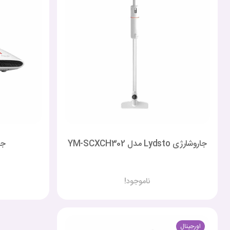
جاروشارژی Lydsto مدل YM-SCXCH302
جار
ناموجود!
اورجینال