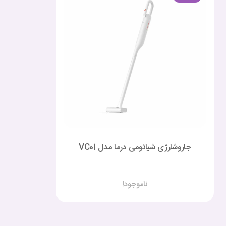
جاروشارژی شیائومی درما مدل VC01
ناموجود!