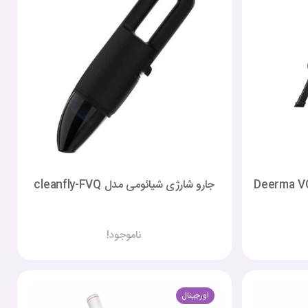
ی و طی درما مدل Deerma VC20
جارو شارژی شیائومی مدل cleanfly-FVQ
ناموجود!
اورجینال