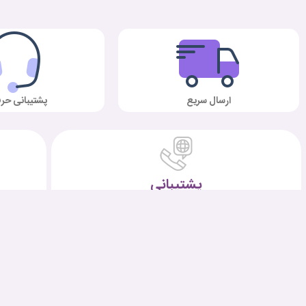
ارسال سریع
پشتیبانی حرف
پشتیبانی
شماره تماس:
071-32231128
———————-
09027094644
ساعات پاسخگویی :