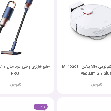
جارو رباتیک شیائومی S10 پلاس | Mi robot
جارو شارژ
PRO
vacuum S10 plu
ناموجود!
ناموجود!
اورجینال