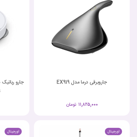
جاروبرقی درما مدل EX919
s
۱۱,۸۲۵,۰۰۰
تومان
اورجینال
اورجینال