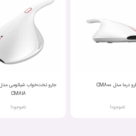
و درما مدل CM800
CM818
ناموجود!
ناموجود!