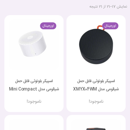
نمایش 17–21 از 21 نتیجه
اورجینال
اورجینال
اسپیکر بلوتوثی قابل حمل
اسپیکر بلوتوثی قابل حمل
شیائومی مدل XMYX04WM
شیائومی مدل Mini Compact
2
ناموجود!
ناموجود!