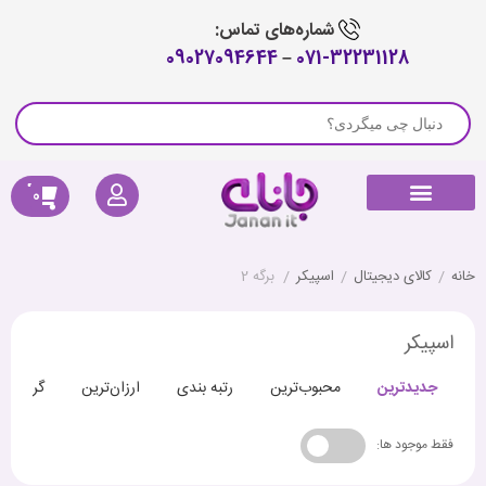
شماره‌های تماس:
09027094644
–
071-32231128
0
راهنمای خرید
لوازم جانبی جارو رباتیک
پیگیری سفارش
کالای دیجیتال
صوتی و تصویری
خانه هوشمند
سلامتی و تندرستی
خانه
/
کالای دیجیتال
/
اسپیکر
/
برگه 2
اسپیکر
جدیدترین
محبوب‌ترین
رتبه بندی
ارزان‌ترین
گران‌تری
فقط موجود ها: