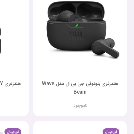
هندزفری بلوتوثی جی بی ال مدل Wave
هندزفری QCY مدل AilyBuds Lite T29
Beam
ناموجود!
اورجینال
اورجینال