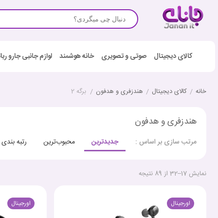
کالای دیجیتال
صوتی و تصویری
خانه هوشمند
لوازم جانبی جارو رب
خانه
/
کالای دیجیتال
/
هندزفری و هدفون
/
برگه 2
هندزفری و هدفون
جدیدترین
محبوب‌ترین
رتبه بندی
مرتب سازی بر اساس :
نمایش 17–32 از 89 نتیجه
اورجینال
اورجینال