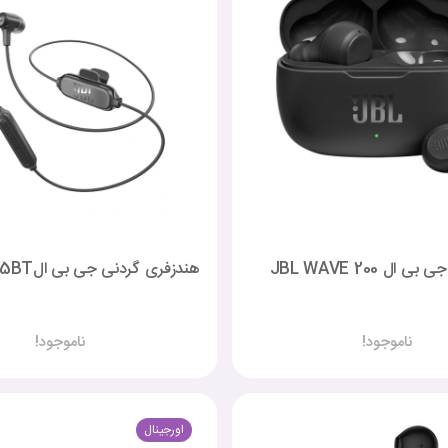
ال JBL WAVE 200
هندزفری گردنی جی بی الJBL Live 25BT
ناموجود!
ناموجود!
اورجینال