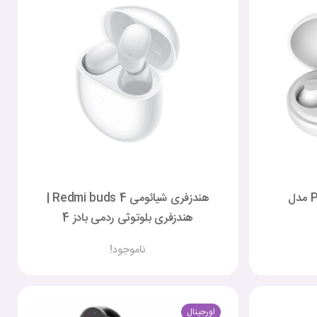
هندزفری POWEROLOGY مدل
هندزفری شیائومی Redmi buds 4 |
هندزفری بلوتوثی ردمی بادز 4
ناموجود!
اورجینال