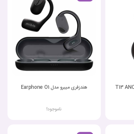
هندزفری میبرو مدل Earphone O1
ناموجود!