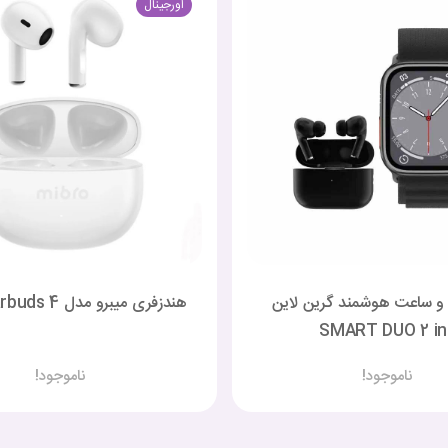
اورجینال
و ساعت هوشمند گرین لاین
هندزفری میبرو مدل mibro earbuds 4
SMART DUO 2 in 
ناموجود!
ناموجود!