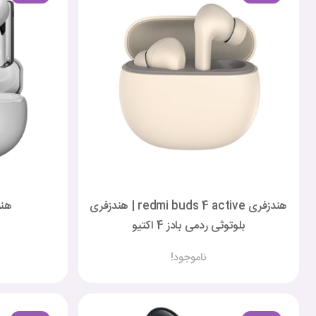
هندزفری redmi buds 4 active | هندزفری
هندز
بلوتوثی ردمی بادز 4 اکتیو
ناموجود!