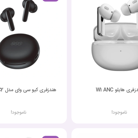
فری هایلو W1 ANC
هندزفری کیو سی وای مدل T13 ANC2
ناموجود!
ناموجود!