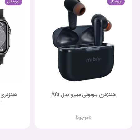
اورجینال
اورجینال
هندزفری بلوتوثی میبرو مدل AC1
هندزفری 
1
ناموجود!