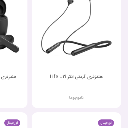
هندزفری گردنی انکر Life U2i
هندزفری جی بی 
ناموجود!
اورجینال
اورجینال