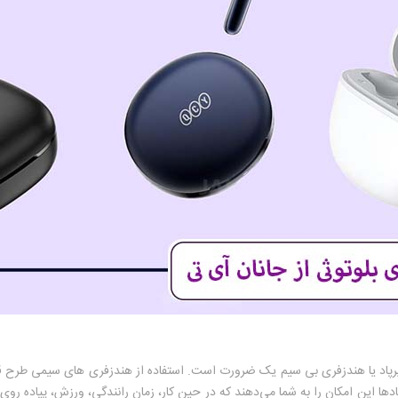
ایرپاد یا هندزفری بی سیم یک ضرورت است. استفاده از هندزفری های سیمی طرح ق
دها این امکان را به شما می‌دهند که در حین کار، زمان رانندگی، ورزش، پیاده روی