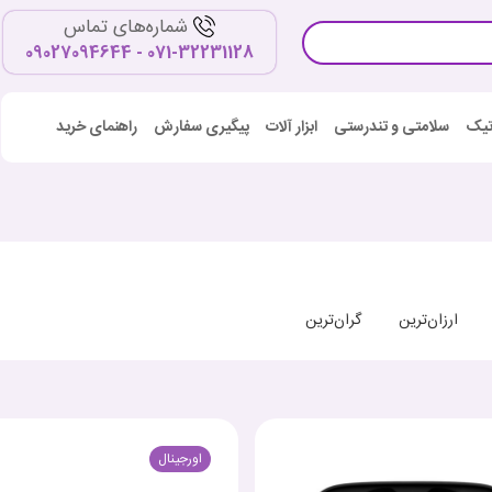
شماره‌های تماس
071-32231128 - 09027094644
اتیک
سلامتی و تندرستی
ابزار آلات
پیگیری سفارش
راهنمای خرید
ارزان‌ترین
گران‌ترین
اورجینال