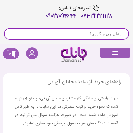
شماره‌های تماس:
09027094644
–
071-32231128
0
راهنمای خرید
لوازم جانبی جارو رباتیک
پیگیری سفارش
کالای دیجیتال
صوتی و تصویری
خانه هوشمند
سلامتی و تندرستی
راهنمای خرید از سایت جانان آی تی
جهت راحتی و سادگی کار مشتریان جانان آی تی، ویدئو زیر تهیه
شده که نحوه خرید و ثبت سفارش در این سایت را به طور کامل
آموزش داده شده است. در صورت هرگونه سوال می توانید در
قسمت دیدگاه های هر محصول، پرسش خود مطرح نمایید.